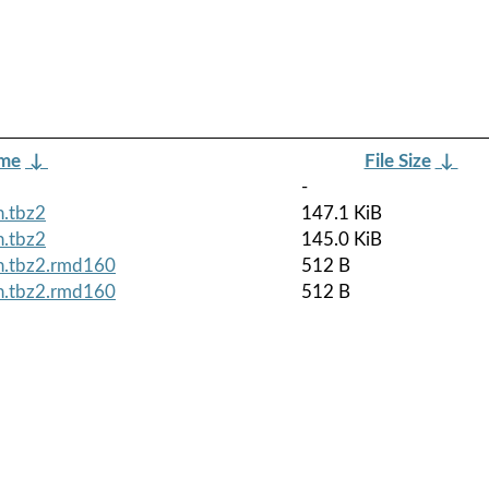
ame
↓
File Size
↓
-
h.tbz2
147.1 KiB
h.tbz2
145.0 KiB
ch.tbz2.rmd160
512 B
ch.tbz2.rmd160
512 B