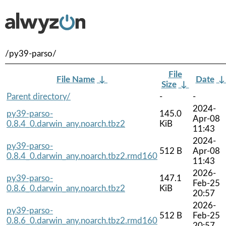
/py39-parso/
File
File Name
↓
Date
Size
↓
Parent directory/
-
-
2024-
py39-parso-
145.0
Apr-08
0.8.4_0.darwin_any.noarch.tbz2
KiB
11:43
2024-
py39-parso-
512 B
Apr-08
0.8.4_0.darwin_any.noarch.tbz2.rmd160
11:43
2026-
py39-parso-
147.1
Feb-25
0.8.6_0.darwin_any.noarch.tbz2
KiB
20:57
2026-
py39-parso-
512 B
Feb-25
0.8.6_0.darwin_any.noarch.tbz2.rmd160
20:57