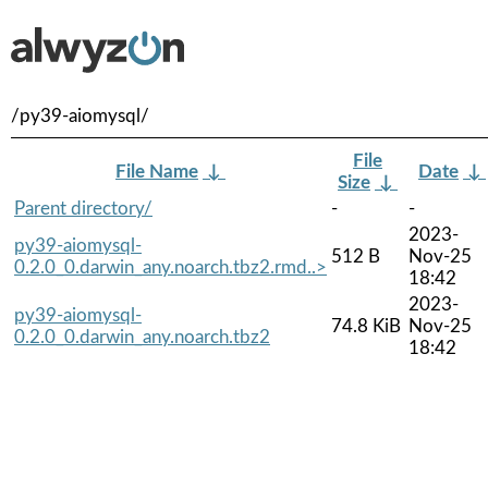
/py39-aiomysql/
File
File Name
↓
Date
↓
Size
↓
Parent directory/
-
-
2023-
py39-aiomysql-
512 B
Nov-25
0.2.0_0.darwin_any.noarch.tbz2.rmd..>
18:42
2023-
py39-aiomysql-
74.8 KiB
Nov-25
0.2.0_0.darwin_any.noarch.tbz2
18:42