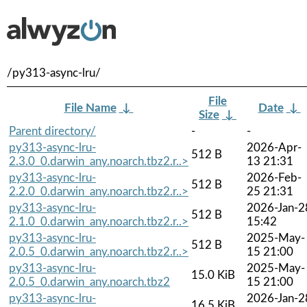
/py313-async-lru/
File
File Name
↓
Date
↓
Size
↓
Parent directory/
-
-
py313-async-lru-
2026-Apr-
512 B
2.3.0_0.darwin_any.noarch.tbz2.r..>
13 21:31
py313-async-lru-
2026-Feb-
512 B
2.2.0_0.darwin_any.noarch.tbz2.r..>
25 21:31
py313-async-lru-
2026-Jan-2
512 B
2.1.0_0.darwin_any.noarch.tbz2.r..>
15:42
py313-async-lru-
2025-May-
512 B
2.0.5_0.darwin_any.noarch.tbz2.r..>
15 21:00
py313-async-lru-
2025-May-
15.0 KiB
2.0.5_0.darwin_any.noarch.tbz2
15 21:00
py313-async-lru-
2026-Jan-2
16.5 KiB