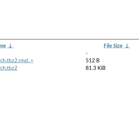
ame
↓
File Size
↓
-
rch.tbz2.rmd..>
512 B
rch.tbz2
81.3 KiB