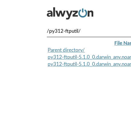
/py312-ftputil/
File N
Parent directory/
py312-ftputil-5.1.0_0.darwin_any.noa
py312-ftputil-5.1.0_0.darwin_any.noa