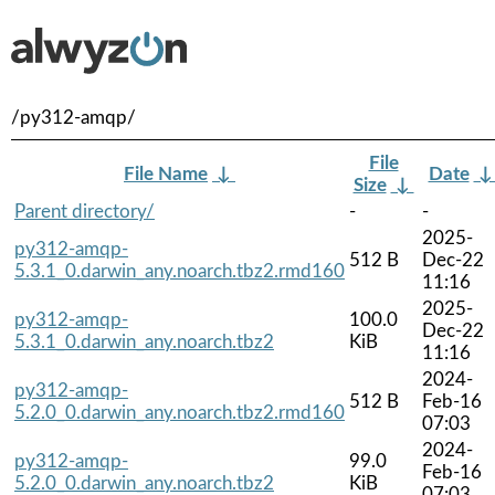
/py312-amqp/
File
File Name
↓
Date
Size
↓
Parent directory/
-
-
2025-
py312-amqp-
512 B
Dec-22
5.3.1_0.darwin_any.noarch.tbz2.rmd160
11:16
2025-
py312-amqp-
100.0
Dec-22
5.3.1_0.darwin_any.noarch.tbz2
KiB
11:16
2024-
py312-amqp-
512 B
Feb-16
5.2.0_0.darwin_any.noarch.tbz2.rmd160
07:03
2024-
py312-amqp-
99.0
Feb-16
5.2.0_0.darwin_any.noarch.tbz2
KiB
07:03