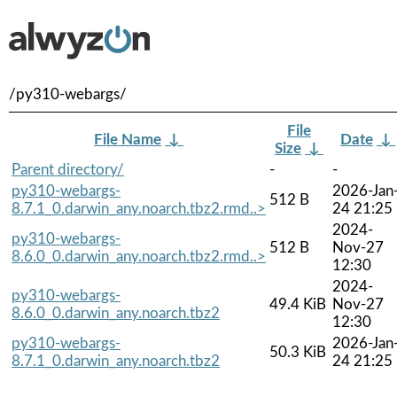
/py310-webargs/
File
File Name
↓
Date
↓
Size
↓
Parent directory/
-
-
py310-webargs-
2026-Jan
512 B
8.7.1_0.darwin_any.noarch.tbz2.rmd..>
24 21:25
2024-
py310-webargs-
512 B
Nov-27
8.6.0_0.darwin_any.noarch.tbz2.rmd..>
12:30
2024-
py310-webargs-
49.4 KiB
Nov-27
8.6.0_0.darwin_any.noarch.tbz2
12:30
py310-webargs-
2026-Jan
50.3 KiB
8.7.1_0.darwin_any.noarch.tbz2
24 21:25