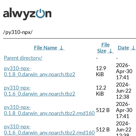
/py310-npx/
File
File Name
↓
Date
Size
↓
Parent directory/
-
-
2026-
py310-npx-
12.9
Apr-30
0.1.8_0.darwin_any.noarch.tbz2
KiB
17:41
2024-
py310-npx-
12.2
Jun-22
0.1.6_0.darwin_any.noarch.tbz2
KiB
12:38
2026-
py310-npx-
512 B
Apr-30
0.1.8_0.darwin_any.noarch.tbz2.rmd160
17:41
2024-
py310-npx-
512 B
Jun-22
0.1.6_0.darwin_any.noarch.tbz2.rmd160
12:38