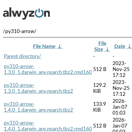
/py310-arrow/
File
File Name
↓
Date
Size
↓
Parent directory/
-
-
2023-
py310-arrow-
512 B
Nov-25
1.3.0_1.darwin_any.noarch.tbz2.rmd160
17:12
2023-
py310-arrow-
129.2
Nov-25
1.3.0_1.darwin_any.noarch.tbz2
KiB
17:12
2026-
py310-arrow-
133.9
Jan-07
1.4.0_1.darwin_any.noarch.tbz2
KiB
01:03
2026-
py310-arrow-
512 B
Jan-07
1.4.0_1.darwin_any.noarch.tbz2.rmd160
01:03