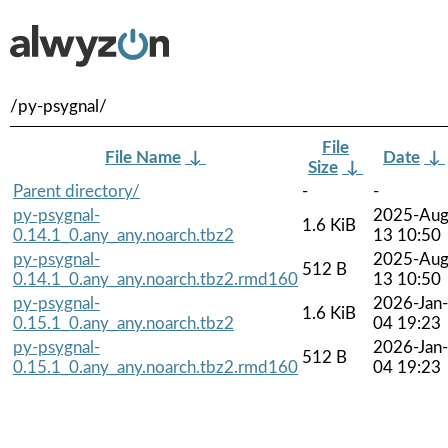
/py-psygnal/
File
File Name
↓
Date
↓
Size
↓
Parent directory/
-
-
py-psygnal-
2025-Aug
1.6 KiB
0.14.1_0.any_any.noarch.tbz2
13 10:50
py-psygnal-
2025-Aug
512 B
0.14.1_0.any_any.noarch.tbz2.rmd160
13 10:50
py-psygnal-
2026-Jan-
1.6 KiB
0.15.1_0.any_any.noarch.tbz2
04 19:23
py-psygnal-
2026-Jan-
512 B
0.15.1_0.any_any.noarch.tbz2.rmd160
04 19:23