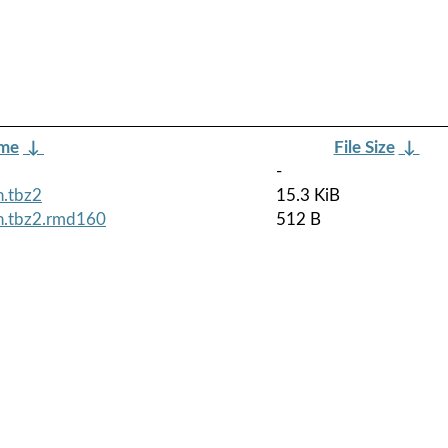
ame
↓
File Size
↓
-
h.tbz2
15.3 KiB
ch.tbz2.rmd160
512 B