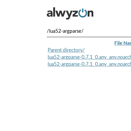
/lua52-argparse/
File N
Parent directory/
lua52-argparse-0.7.1_0.any_any.noarc
lua52-argparse-0.7.1_0.any_any.noar