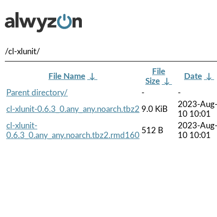
/cl-xlunit/
File
File Name
↓
Date
↓
Size
↓
Parent directory/
-
-
2023-Aug
cl-xlunit-0.6.3_0.any_any.noarch.tbz2
9.0 KiB
10 10:01
cl-xlunit-
2023-Aug
512 B
0.6.3_0.any_any.noarch.tbz2.rmd160
10 10:01