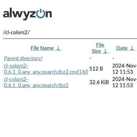
/cl-colors2/
File
File Name
↓
Date
↓
Size
↓
Parent directory/
-
-
cl-colors2-
2024-Nov
512 B
0.6.1_0.any_any.noarch.tbz2.rmd160
12 11:53
cl-colors2-
2024-Nov
32.6 KiB
0.6.1_0.any_any.noarch.tbz2
12 11:53