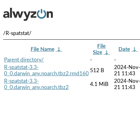
/R-spatstat/
File
File Name
↓
Date
↓
Size
↓
Parent directory/
-
-
R-spatstat-3.3-
2024-Nov
512 B
0_0.darwin_any.noarch.tbz2.rmd160
21 11:43
R-spatstat-3.3-
2024-Nov
4.1 MiB
0_0.darwin_any.noarch.tbz2
21 11:43