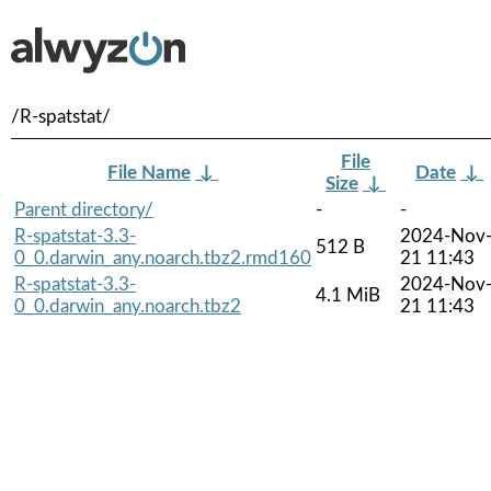
/R-spatstat/
File
File Name
↓
Date
↓
Size
↓
Parent directory/
-
-
R-spatstat-3.3-
2024-Nov
512 B
0_0.darwin_any.noarch.tbz2.rmd160
21 11:43
R-spatstat-3.3-
2024-Nov
4.1 MiB
0_0.darwin_any.noarch.tbz2
21 11:43