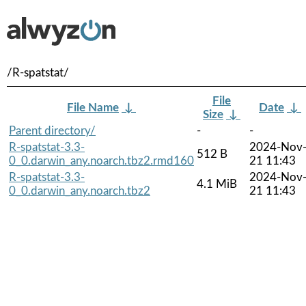
/R-spatstat/
File
File Name
↓
Date
↓
Size
↓
Parent directory/
-
-
R-spatstat-3.3-
2024-Nov
512 B
0_0.darwin_any.noarch.tbz2.rmd160
21 11:43
R-spatstat-3.3-
2024-Nov
4.1 MiB
0_0.darwin_any.noarch.tbz2
21 11:43