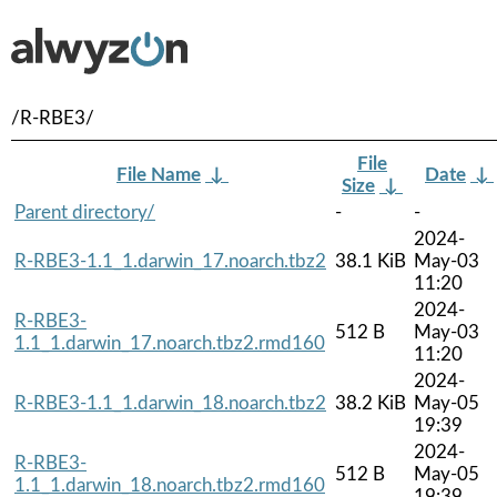
/R-RBE3/
File
File Name
↓
Date
↓
Size
↓
Parent directory/
-
-
2024-
R-RBE3-1.1_1.darwin_17.noarch.tbz2
38.1 KiB
May-03
11:20
2024-
R-RBE3-
512 B
May-03
1.1_1.darwin_17.noarch.tbz2.rmd160
11:20
2024-
R-RBE3-1.1_1.darwin_18.noarch.tbz2
38.2 KiB
May-05
19:39
2024-
R-RBE3-
512 B
May-05
1.1_1.darwin_18.noarch.tbz2.rmd160
19:39